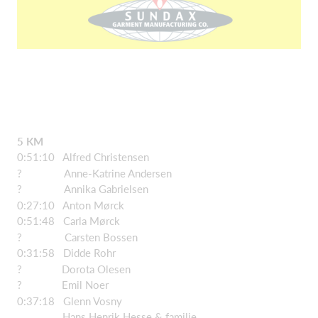
5 KM
0:51:10 Alfred Christensen
? Anne-Katrine Andersen
? Annika Gabrielsen
0:27:10 Anton Mørck
0:51:48 Carla Mørck
? Carsten Bossen
0:31:58 Didde Rohr
? Dorota Olesen
? Emil Noer
0:37:18 Glenn Vosny
Hans Henrik Hesse & familie