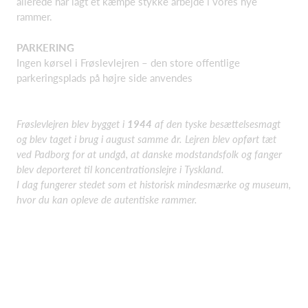
allerede har lagt et kæmpe stykke arbejde i vores nye
rammer.
PARKERING
Ingen kørsel i Frøslevlejren – den store offentlige
parkeringsplads på højre side anvendes
Frøslevlejren blev bygget i
1944
af den tyske besættelsesmagt
og blev taget i brug i august samme år. Lejren blev opført tæt
ved Padborg for at undgå, at danske modstandsfolk og fanger
blev deporteret til koncentrationslejre i Tyskland.
I dag fungerer stedet som et historisk mindesmærke og museum,
hvor du kan opleve de autentiske rammer.