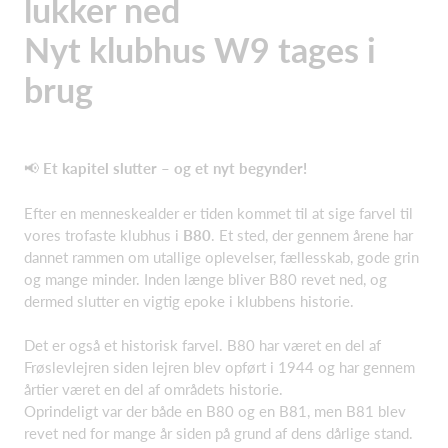
lukker ned
Nyt klubhus W9 tages i
brug
📢
Et kapitel slutter – og et nyt begynder!
Efter en menneskealder er tiden kommet til at sige farvel til
vores trofaste klubhus i
B80
. Et sted, der gennem årene har
dannet rammen om utallige oplevelser, fællesskab, gode grin
og mange minder. Inden længe bliver B80 revet ned, og
dermed slutter en vigtig epoke i klubbens historie.
Det er også et historisk farvel. B80 har været en del af
Frøslevlejren siden lejren blev opført i 1944 og har gennem
årtier været en del af områdets historie.
Oprindeligt var der både en B80 og en B81, men B81 blev
revet ned for mange år siden på grund af dens dårlige stand.