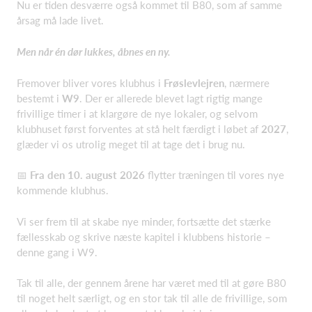
Nu er tiden desværre også kommet til B80, som af samme
årsag må lade livet.
Men når én dør lukkes, åbnes en ny.
Fremover bliver vores klubhus i
Frøslevlejren
, nærmere
bestemt i
W9
. Der er allerede blevet lagt rigtig mange
frivillige timer i at klargøre de nye lokaler, og selvom
klubhuset først forventes at stå helt færdigt i løbet af
2027
,
glæder vi os utrolig meget til at tage det i brug nu.
📅
Fra den 10. august 2026
flytter træningen til vores nye
kommende klubhus.
Vi ser frem til at skabe nye minder, fortsætte det stærke
fællesskab og skrive næste kapitel i klubbens historie –
denne gang i W9.
Tak til alle, der gennem årene har været med til at gøre B80
til noget helt særligt, og en stor tak til alle de frivillige, som