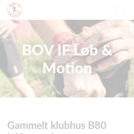
BOV IF Løb &
Motion
Gammelt klubhus B80