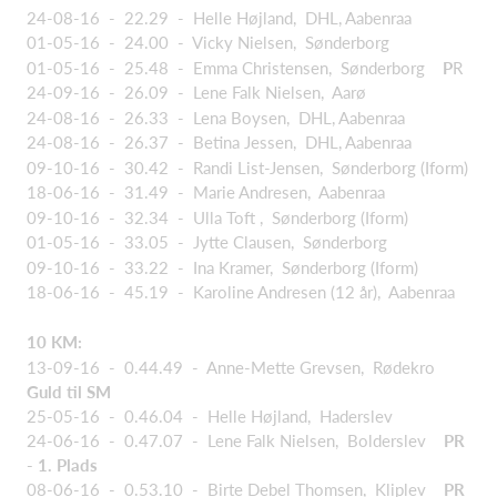
24-08-16 - 22.29 - Helle Højland, DHL, Aabenraa
01-05-16 - 24.00 - Vicky Nielsen, Sønderborg
01-05-16 - 25.48 - Emma Christensen, Sønderborg
P
R
24-09-16 - 26.09 - Lene Falk Nielsen, Aarø
24-08-16 - 26.33 - Lena Boysen, DHL, Aabenraa
24-08-16 - 26.37 - Betina Jessen, DHL, Aabenraa
09-10-16 - 30.42 - Randi List-Jensen, Sønderborg (Iform)
18-06-16 - 31.49 - Marie Andresen, Aabenraa
09-10-16 - 32.34 - Ulla Toft , Sønderborg (Iform)
01-05-16 - 33.05 - Jytte Clausen, Sønderborg
09-10-16 - 33.22 - Ina Kramer, Sønderborg (Iform)
18-06-16 - 45.19 - Karoline Andresen (12 år), Aabenraa
10 KM:
13-09-16 - 0.44.49 - Anne-Mette Grevsen, Rødekro
Guld til SM
25-05-16 - 0.46.04 - Helle Højland, Haderslev
24-06-16 - 0.47.07 - Lene Falk Nielsen, Bolderslev
PR
- 1. Plads
08-06-16 - 0.53.10 - Birte Debel Thomsen, Kliplev
PR