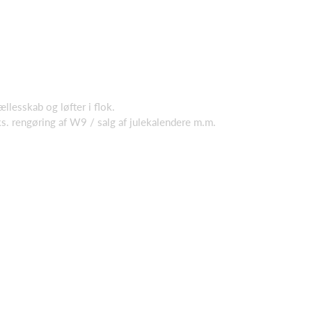
llesskab og løfter i flok.
 Eks. rengøring af W9 / salg af julekalendere m.m.