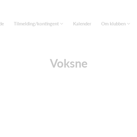
de
Tilmelding/kontingent
Kalender
Om klubben
Voksne