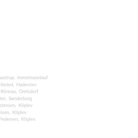
astrup, Immelmannlauf
ibsted, Haderslev
Rönnau, Drelsdorf
ter, Sønderborg
tensen, Kliplev
lsen, Kliplev
Pedersen, Kliplev