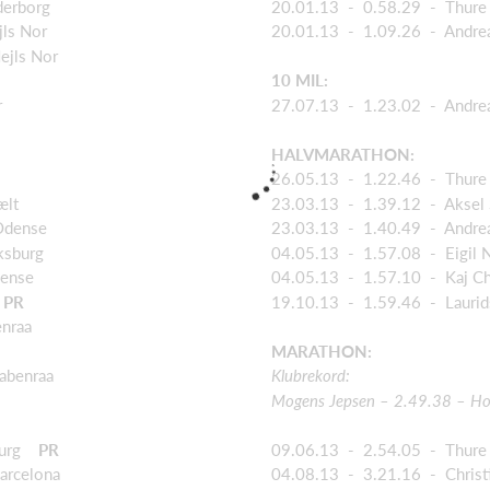
derborg
20.01.13 - 0.58.29 - Thure 
jls Nor
20.01.13 - 1.09.26 - Andrea
ejls Nor
10 MIL:
r
27.07.13 - 1.23.02 - Andreas
HALVMARATHON:
26.05.13 - 1.22.46 - Thure 
ælt
23.03.13 - 1.39.12 - Aksel 
Odense
23.03.13 - 1.40.49 - Andre
ksburg
04.05.13 - 1.57.08 - Eigil Ni
dense
04.05.13 - 1.57.10 - Kaj Chr
n
PR
19.10.13 - 1.59.46 - Laurids
nraa
MARATHON:
abenraa
Klubrekord:
Mogens Jepsen – 2.49.38 – Ho
mburg
PR
09.06.13 - 2.54.05 - Thure
arcelona
04.08.13 - 3.21.16 - Christ