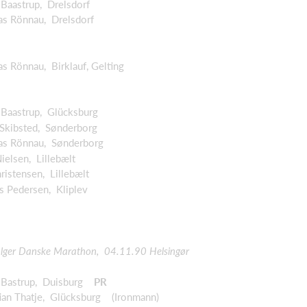
Baastrup, Drelsdorf
s Rönnau, Drelsdorf
 Rönnau, Birklauf, Gelting
Baastrup, Glücksburg
Skibsted, Sønderborg
as Rönnau, Sønderborg
elsen, Lillebælt
istensen, Lillebælt
 Pedersen, Kliplev
lger Danske Marathon, 04.11.90 Helsingør
 Bastrup, Duisburg
PR
ian Thatje, Glücksburg (Ironmann)