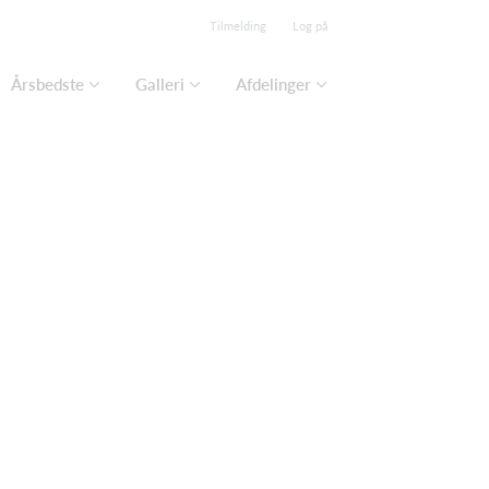
Tilmelding
Log på
Årsbedste
Galleri
Afdelinger