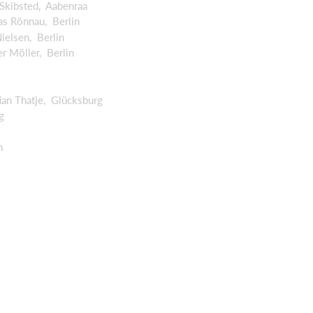
Skibsted, Aabenraa
s Rönnau, Berlin
ielsen, Berlin
 Möller, Berlin
an Thatje, Glücksburg
g
n